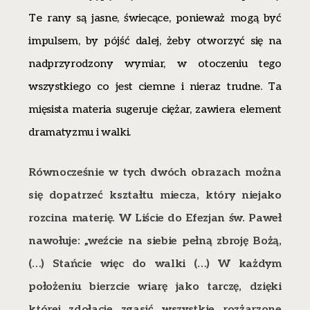
Te rany są jasne, świecące, ponieważ mogą być
impulsem, by pójść dalej, żeby otworzyć się na
nadprzyrodzony wymiar, w otoczeniu tego
wszystkiego co jest ciemne i nieraz trudne. Ta
mięsista materia sugeruje ciężar, zawiera element
dramatyzmu i walki.
Równocześnie w tych dwóch obrazach można
się dopatrzeć kształtu miecza, który niejako
rozcina materię. W Liście do Efezjan św. Paweł
nawołuje: „weźcie na siebie pełną zbroję Bożą,
(…) Stańcie więc do walki (…) W każdym
położeniu bierzcie wiarę jako tarczę, dzięki
której zdołacie zgasić wszystkie rozżarzone