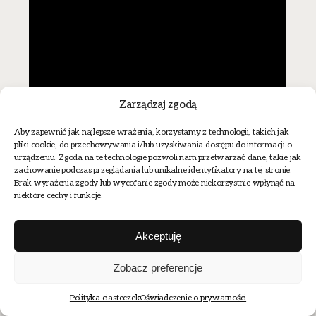
Zarządzaj zgodą
Aby zapewnić jak najlepsze wrażenia, korzystamy z technologii, takich jak
pliki cookie, do przechowywania i/lub uzyskiwania dostępu do informacji o
urządzeniu. Zgoda na te technologie pozwoli nam przetwarzać dane, takie jak
zachowanie podczas przeglądania lub unikalne identyfikatory na tej stronie.
Brak wyrażenia zgody lub wycofanie zgody może niekorzystnie wpłynąć na
niektóre cechy i funkcje.
Akceptuję
Zobacz preferencje
Polityka ciasteczek
Oświadczenie o prywatności