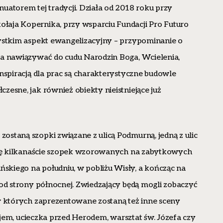
uatorem tej tradycji. Działa od 2018 roku przy
aja Kopernika, przy wsparciu Fundacji Pro Futuro
zystkim aspekt ewangelizacyjny – przypominanie o
ma nawiązywać do cudu Narodzin Boga, Wcielenia,
Inspiracją dla prac są charakterystyczne budowle
zesne, jak również obiekty nieistniejące już
staną szopki związane z ulicą Podmurną, jedną z ulic
 się kilkanaście szopek wzorowanych na zabytkowych
kiego na południu, w pobliżu Wisły, a kończąc na
 od strony północnej. Zwiedzający będą mogli zobaczyć
w których zaprezentowane zostaną też inne sceny
lejem, ucieczka przed Herodem, warsztat św. Józefa czy