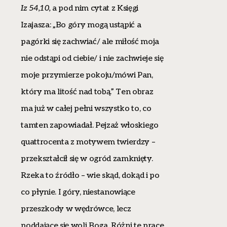
Iz 54,10,
a pod nim cytat z Księgi
Izajasza: „Bo góry mogą ustąpić a
pagórki się zachwiać/ ale miłość moja
nie odstąpi od ciebie/ i nie zachwieje się
moje przymierze pokoju/mówi Pan,
który ma litość nad tobą.” Ten obraz
ma już w całej pełni wszystko to, co
tamten zapowiadał. Pejzaż włoskiego
quattrocenta z motywem twierdzy –
przekształcił się w ogród zamknięty.
Rzeka to źródło – wie skąd, dokąd i po
co płynie. I góry, niestanowiące
przeszkody w wędrówce, lecz
poddające się woli Boga. Różni te prace