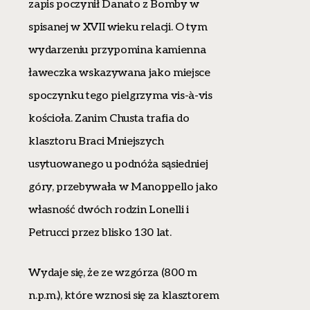
zapis poczynił Danato z Bomby w
spisanej w XVII wieku relacji. O tym
wydarzeniu przypomina kamienna
ławeczka wskazywana jako miejsce
spoczynku tego pielgrzyma vis-à-vis
kościoła. Zanim Chusta trafia do
klasztoru Braci Mniejszych
usytuowanego u podnóża sąsiedniej
góry, przebywała w Manoppello jako
własność dwóch rodzin Lonelli i
Petrucci przez blisko 130 lat.
Wydaje się, że ze wzgórza (800 m
n.p.m.), które wznosi się za klasztorem