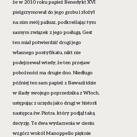
że w 2010 roku papież Benedykt XVI
pielgrzymował do jego grobu i złożył
na nim swój paliusz, podkreślając tym
samym związek z jego posługą. Gest
ten miał potwierdzić drogi jego
własnego pontyfikatu, nikt nie
podejrzewał wtedy, że ten przejaw
pobożności ma drugie dno. Niedługo
później ten sam papież z Bawarii idzie
w ślady swojego poprzednika z Włoch,
ustępując z urzędu jako drugi w historii
następca św. Piotra. który podjął taką
decyzję. Te dwa wydarzenia w cieniu
wzgórz wokół Manoppello pięknie