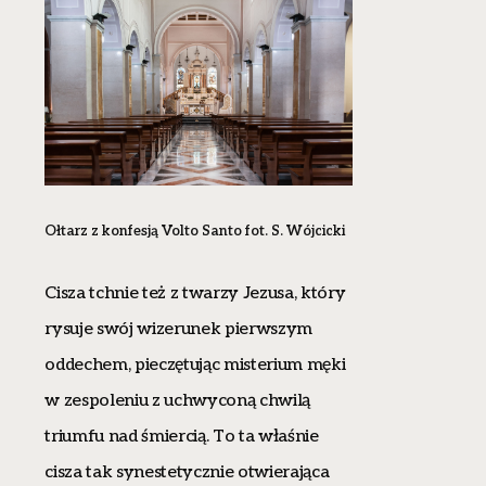
Ołtarz z konfesją Volto Santo
fot. S. Wójcicki
Cisza tchnie też z twarzy Jezusa, który
rysuje swój wizerunek pierwszym
oddechem, pieczętując misterium męki
w zespoleniu z uchwyconą chwilą
triumfu nad śmiercią. To ta właśnie
cisza tak synestetycznie otwierająca