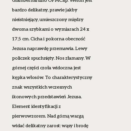
Giambernardino OFMCap. Welon jest
bardzo delikatny, prawie jakby
nieistniejący, umieszczony między
dwoma szybkami o wymiarach 24 x
17,5 cm. Cicha i pokorna obecność
Jezusa naprawdę przemawia. Lewy
policzek spuchnięty. Nos złamany. W
górnej części czoła widoczna jest
kępka włosów. To charakterystyczny
znak wszystkich wczesnych
ikonowych przedstawień Jezusa.
Element identyfikacji z
pierwowzorem. Nad górną wargą
widać delikatny zarost: wąsy i brodę