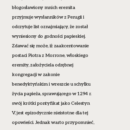
błogosławiony mnich eremita
przyjmuje wysłanników z Perugii i
odczytuje list oznajmiający, że został
wyniesiony do godności papieskiej.
Zdawać się może, iż zaakcentowanie
postaci Piotra z Morrone, włoskiego
eremity, założyciela odrębnej
kongregacji w zakonie
benedyktyńskim i wreszcie u schyłku
życia papieża, sprawującego w 1294 r.
swój krótki pontyfikat jako Celestyn
V, jest epizodycznie nieistotne dla tej
opowieści. Jednak warto przypomnieć,