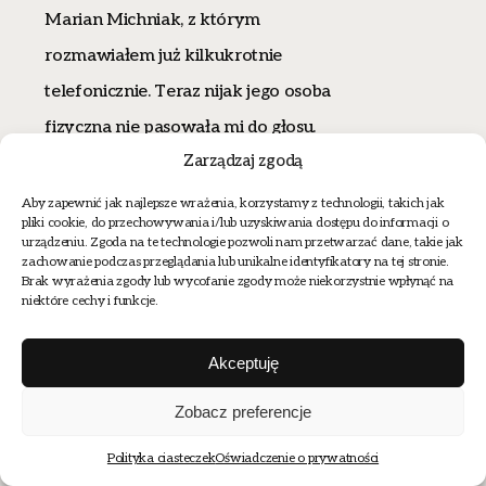
Marian Michniak, z którym
rozmawiałem już kilkukrotnie
telefonicznie. Teraz nijak jego osoba
fizyczna nie pasowała mi do głosu.
Zarządzaj zgodą
Głosu, który w liturgii Mszy świętej
czule nawoływał …
correte e
Aby zapewnić jak najlepsze wrażenia, korzystamy z technologii, takich jak
pliki cookie, do przechowywania i/lub uzyskiwania dostępu do informacji o
mangiatene tutti; questo è il mio corpo,
urządzeniu. Zgoda na te technologie pozwoli nam przetwarzać dane, takie jak
zachowanie podczas przeglądania lub unikalne identyfikatory na tej stronie.
che è dato per voi…
Wydawało mi się
Brak wyrażenia zgody lub wycofanie zgody może niekorzystnie wpłynąć na
niektóre cechy i funkcje.
to doświadczeniem obecności i
bliskości, jakiej nigdy nie zaznałem. Nie
Akceptuję
w takiej pełni. W zespoleniu słowa,
Zobacz preferencje
gestu i obrazu Oblicza, znajdującego się
nad skroniami. I byłem tam w tym
Polityka ciasteczek
Oświadczenie o prywatności
miejscu przed Wizerunkiem Jezusa.