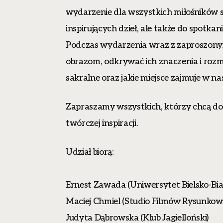
wydarzenie dla wszystkich miłośników szt
inspirujących dzieł, ale także do spotkan
Podczas wydarzenia wraz z zaproszony
obrazom, odkrywać ich znaczenia i roz
sakralne oraz jakie miejsce zajmuje w nas
Zapraszamy wszystkich, którzy chcą dośw
twórczej inspiracji.
Udział biorą:
Ernest Zawada (Uniwersytet Bielsko-Bia
Maciej Chmiel (Studio Filmów Rysunkow
Judyta Dąbrowska (Klub Jagielloński)