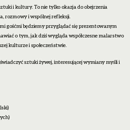
uki i kultury. To nie tylko okazja do obejrzenia
ia, rozmowy i wspólnej refleksji.
mi gośćmi będziemy przyglądać się prezentowanym
mawiać o tym, jak dziś wygląda współczesne malarstwo
zej kulturze i społeczeństwie.
iadczyć sztuki żywej, interesującej wymiany myśli i
lski)
ych)