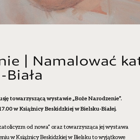
nie | Namalować ka
-Biała
usję towarzyszącą wystawie „Boże Narodzenie”.
17.00 w Książnicy Beskidzkiej w Bielsku-Białej.
katolicyzm od nowa” oraz towarzysząca jej wystawa
u w Książnicy Beskidzkiej w Bielsku to wyjątkowe